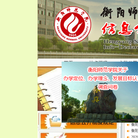
首页
站点概况
主动公开
衡
衡
衡
东
衡
衡
衡阳
衡
20