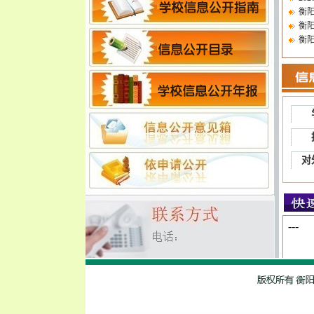
衡阳
衡阳
衡阳
对
---