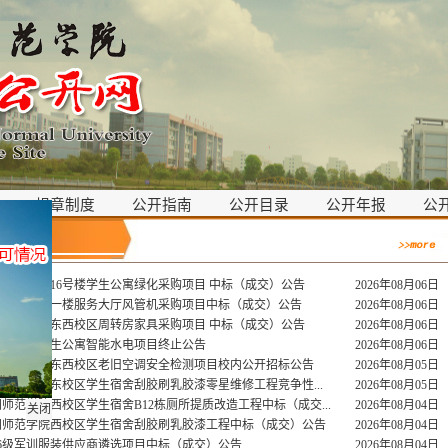
规章制度
公开指南
公开目录
公开年报
公
阳师范学院16号楼学生公寓绿化采购项目 中标（成交）公告
2026年08月06日
阳师范学院一楼服务大厅风管机采购项目中标（成交）公告
2026年08月06日
阳师范学院东西校区周转房家具采购项目 中标（成交）公告
2026年08月06日
校区16号学生公寓智能水电项目终止公告
2026年08月06日
阳师范学院东西校区老旧空调安全检测项目校内公开招标公告
2026年08月05日
阳师范学院东校区学生宿舍刮胶刷乳胶漆零星维修工程竞争性...
2026年08月05日
师范学院西校区学生宿舍B12栋厕所提质改造工程中标（成交...
2026年08月04日
阳师范学院西校区学生宿舍刮胶刷乳胶漆工程中标（成交）公告
2026年08月04日
关闭
26级军训服装供应商遴选项目中标（成交）公告
2026年08月04日