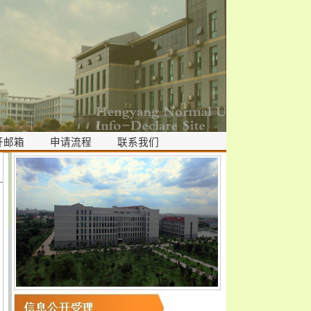
开邮箱
申请流程
联系我们